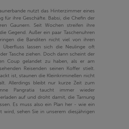
Gaunerbande nutzt das Hinterzimmer eines
g für ihre Geschäfte. Babsi, die Chefin der
hren Gaunern. Seit Wochen streifen ihre
h die Gegend. Außer ein paar Taschenuhren
ringen die Banditen nicht viel von ihren
m Überfluss lassen sich die Neulinge oft
 der Tasche ziehen. Doch dann scheint der
en Coup gelandet zu haben, als er am
ehenden Reisenden seinen Koffer stielt.
kt ist, staunen die Kleinkriminellen nicht
lt. Allerdings bleibt nur kurze Zeit zum
nne Pangratia taucht immer wieder
erladen auf und droht damit, die Tarnung
ssen. Es muss also ein Plan her - wie ein
ckt wird, sehen Sie in unserem diesjährigen