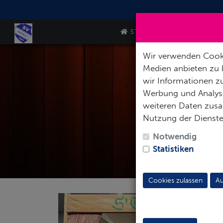
STARTSEITE
VEREIN
Wir verwenden Cooki
Medien anbieten zu 
wir Informationen zu
Werbung und Analyse
weiteren Daten zusam
Nutzung der Dienst
Notwendig
Statistiken
Cookies zulassen
Au