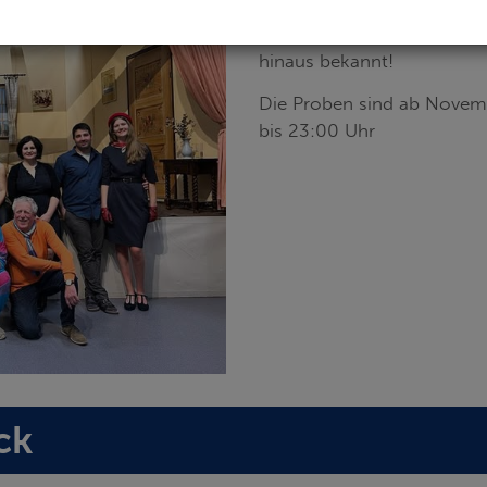
Unser G´stockicht Theater 
hinaus bekannt!
Die Proben sind ab Novem
bis 23:00 Uhr
ck