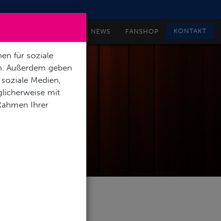
KONTAKT
´STOCKICHT THEATER
NEWS
FANSHOP
en für soziale
en. Außerdem geben
 soziale Medien,
licherweise mit
 Rahmen Ihrer
R