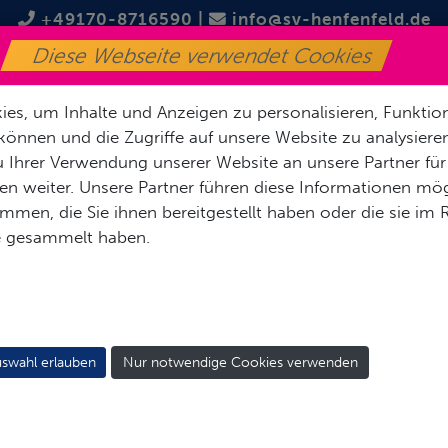
+49170-8716590
|
info@sv-henfenfeld.de
Diese Webseite verwendet Cookies
SPONSOREN
FUSSBALL
TISCHTENNIS
FITNESS
G
es, um Inhalte und Anzeigen zu personalisieren, Funktion
können und die Zugriffe auf unsere Website zu analysier
 Ihrer Verwendung unserer Website an unsere Partner für
n weiter. Unsere Partner führen diese Informationen mög
men, die Sie ihnen bereitgestellt haben oder die sie im
G´STOCKICHT THEATE
e gesammelt haben.
swahl erlauben
Nur notwendige Cookies verwenden
Das Theater