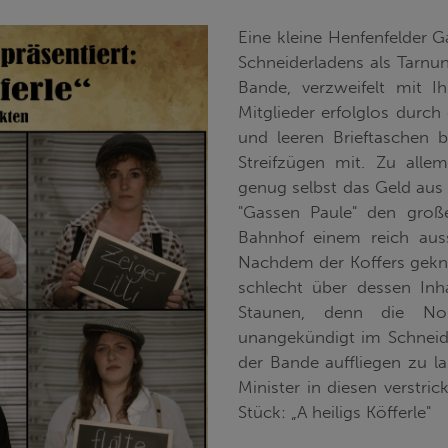
Eine kleine Henfenfelder 
Schneiderladens als Tarnun
Bande, verzweifelt mit I
Mitglieder erfolglos durc
und leeren Brieftaschen b
Streifzügen mit. Zu alle
genug selbst das Geld aus
"Gassen Paule" den groß
Bahnhof einem reich auss
Nachdem der Koffers geknac
schlecht über dessen Inha
Staunen, denn die No
unangekündigt im Schneid
der Bande auffliegen zu la
Minister in diesen verstri
Stück: „A heiligs Köfferle"