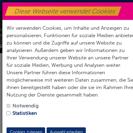
+49170-8716590
|
info@sv-henfenfeld.de
Diese Webseite verwendet Cookies
Toggle Nav
Wir verwenden Cookies, um Inhalte und Anzeigen zu
personalisieren, Funktionen für soziale Medien anbiete
VEREIN
zu können und die Zugriffe auf unsere Website zu
analysieren. Außerdem geben wir Informationen zu
Ihrer Verwendung unserer Website an unsere Partner
für soziale Medien, Werbung und Analysen weiter.
Die Gründung 1946 und
Unsere Partner führen diese Informationen
möglicherweise mit weiteren Daten zusammen, die Si
ersten Jahre
ihnen bereitgestellt haben oder die sie im Rahmen Ihre
Nutzung der Dienste gesammelt haben.
Notwendig
Im August 1946, etwa 20 Jahre später als ihre
Statistiken
Nachbargemeinden, gründeten auch die Henfenfelder
einen Sportverein, der anfangs ausschließlich aus
einer Fußballabteilung bestand. Neben
Cookies zulassen
Auswahl erlauben