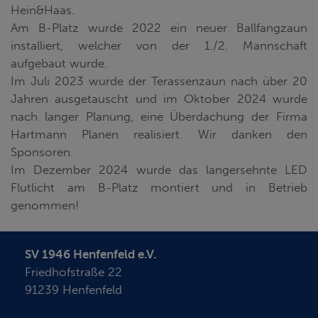
Hein&Haas.
Am B-Platz wurde 2022 ein neuer Ballfangzaun
installiert, welcher von der 1./2. Mannschaft
aufgebaut wurde.
Im Juli 2023 wurde der Terassenzaun nach über 20
Jahren ausgetauscht und im Oktober 2024 wurde
nach langer Planung, eine Überdachung der Firma
Hartmann Planen realisiert. Wir danken den
Sponsoren.
Im Dezember 2024 wurde das langersehnte LED
Flutlicht am B-Platz montiert und in Betrieb
genommen!
SV 1946 Henfenfeld e.V.
Friedhofstraße 22
91239 Henfenfeld