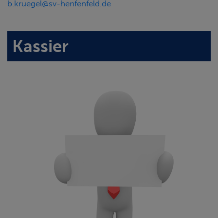
b.kruegel@sv-henfenfeld.de
Kassier
1. KASSIER