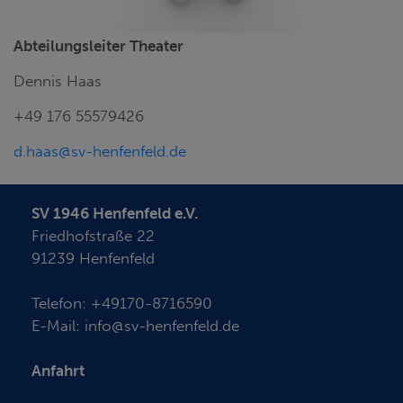
Abteilungsleiter Theater
Dennis Haas
+49 176 55579426
d.haas@sv-henfenfeld.de
SV 1946 Henfenfeld e.V.
Friedhofstraße 22
91239 Henfenfeld
Telefon:
+49170-8716590
E-Mail:
info@sv-henfenfeld.de
Anfahrt